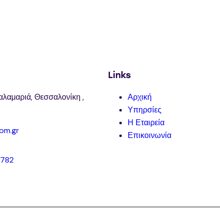
Links
αλαμαριά, Θεσσαλονίκη ,
Αρχική
Υπηρσίες
Η Εταιρεία
om.gr
Επικοινωνία
8782