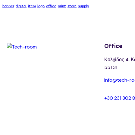
banner
digital
item
logo
office
print
store
supply
Office
Κολχίδος 4, Κ
551 31
info@tech-ro
+30 231 302 