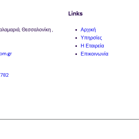
Links
αλαμαριά, Θεσσαλονίκη ,
Αρχική
Υπηρσίες
Η Εταιρεία
om.gr
Επικοινωνία
8782