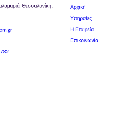
αλαμαριά, Θεσσαλονίκη ,
Αρχική
Υπηρσίες
Η Εταιρεία
om.gr
Επικοινωνία
8782