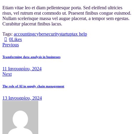
Etiam vitae leo et diam pellentesque porta. Sed eleifend ultricies
risus, vel rutrum erat commodo ut. Praesent finibus congue euismod.
Nullam scelerisque massa vel augue placerat, a tempor sem egestas.
Curabitur placerat finibus lacus.
Tags:
accounting
cybersecurity
startup
tax help
0
Likes
Previous
Transforming data analysis in businesses
11 Ιανουαρίου, 2024
Next
The role of AI in supply chain management
13 Ιανουαρίου, 2024