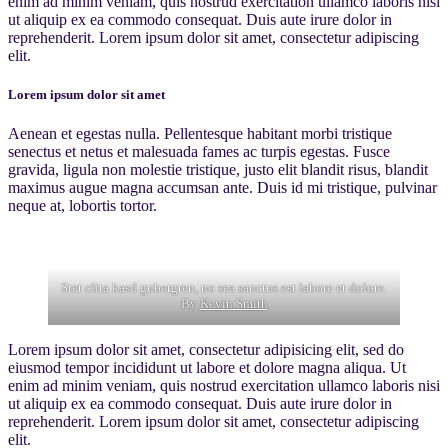
enim ad minim veniam, quis nostrud exercitation ullamco laboris nisi
ut aliquip ex ea commodo consequat. Duis aute irure dolor in
reprehenderit. Lorem ipsum dolor sit amet, consectetur adipiscing
elit.
Lorem ipsum dolor sit amet
Aenean et egestas nulla. Pellentesque habitant morbi tristique
senectus et netus et malesuada fames ac turpis egestas. Fusce
gravida, ligula non molestie tristique, justo elit blandit risus, blandit
maximus augue magna accumsan ante. Duis id mi tristique, pulvinar
neque at, lobortis tortor.
Stet clita kasd gubergren, no sea sanctus est labore et dolore.
By
Kevin Smith
Lorem ipsum dolor sit amet, consectetur adipisicing elit, sed do
eiusmod tempor incididunt ut labore et dolore magna aliqua. Ut
enim ad minim veniam, quis nostrud exercitation ullamco laboris nisi
ut aliquip ex ea commodo consequat. Duis aute irure dolor in
reprehenderit. Lorem ipsum dolor sit amet, consectetur adipiscing
elit.